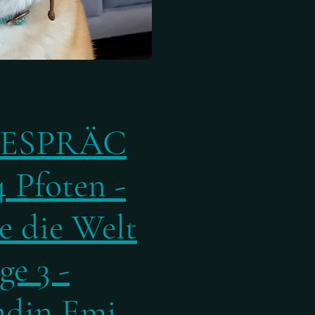
ESPRÄC
 Pfoten -
 die Welt
ge 3 -
ndin Emi