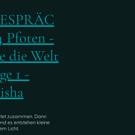
ESPRÄC
 Pfoten -
 die Welt
ge 1 -
isha
ltet zusammen. Dann
und es entstehen kleine
em Licht.