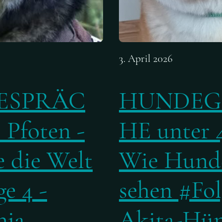
3. April 2026
ESPRÄC
HUNDEG
 Pfoten -
HE unter 4
 die Welt
Wie Hunde
e 4 -
sehen #Fol
nja
Akita-Hü