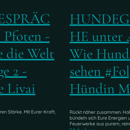
ESPRÄC
HUNDEG
 Pfoten -
HE unter 4
 die Welt
Wie Hunde
e 2 -
sehen #Fol
 Livai
Hündin M
en Stärke. Mit Eurer Kraft,
Rückt näher zusammen. Ha
bündeln sich Eure Energien 
Feuerwerke aus purem, rein