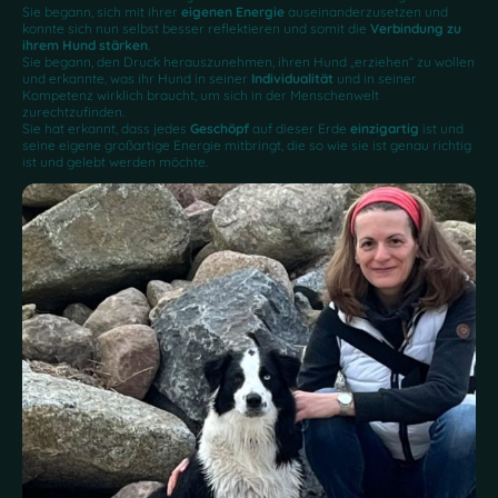
Sie begann, sich mit ihrer
eigenen Energie
auseinanderzusetzen und
konnte sich nun selbst besser reflektieren und somit die
Verbindung zu
ihrem Hund stärken
.
Sie begann, den Druck herauszunehmen, ihren Hund „erziehen“ zu wollen
und erkannte, was ihr Hund in seiner
Individualität
und in seiner
Kompetenz wirklich braucht, um sich in der Menschenwelt
zurechtzufinden.
Sie hat erkannt, dass jedes
Geschöpf
auf dieser Erde
einzigartig
ist und
seine eigene großartige Energie mitbringt, die so wie sie ist genau richtig
ist und gelebt werden möchte.