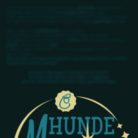
Als ich mich mit meinen eigenen Stärken
verbunden
habe, durfte ich
entdecken, dass ich für Dich eine
Wegbereiterin
sein kann.
Dafür, dass Du Dich mit Deinen Stärken verbindest, kraftvoll und kreativ
aus Deinem Inneren schöpfst und sicheren Fußes
neue Pfade
betrittst.
Darum habe ich
HUNDEMAGIE
für Dich kreiert.
Erwecke Deine wahre Seelenkraft mit der Magie der Hunde.
Hier gebe ich Dir den Raum, Dich zu
öffnen
, Dich in Deiner Energie zu
zeigen
und Dich darin zu
üben
.
In diesem Raum entdecken wir Deine Einzigartigkeit und die
Deines Hundes.
Hier wirst Du und Dein Hund gesehen und wahrgenommen, in Deinem
Tempo und in Deiner Energie.
Ein neuer Weg beginnt mit dem ersten Schritt.
Ich freue mich darauf, Dich dabei zu begleiten.
Wenn Du Dich öffnest und fühlst dann geschieht Magie.