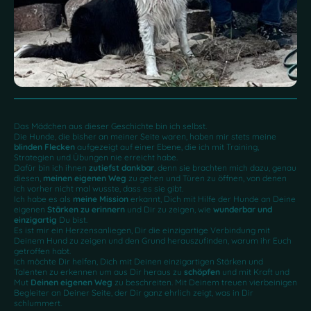
Das Mädchen aus dieser Geschichte bin ich selbst.
Die Hunde, die bisher an meiner Seite waren, haben mir stets meine
blinden Flecken
aufgezeigt auf einer Ebene, die ich mit Training,
Strategien und Übungen nie erreicht habe.
Dafür bin ich ihnen
zutiefst dankbar
, denn sie brachten mich dazu, genau
diesen,
meinen eigenen Weg
zu gehen und Türen zu öffnen, von denen
ich vorher nicht mal wusste, dass es sie gibt.
Ich habe es als
meine Mission
erkannt, Dich mit Hilfe der Hunde an Deine
eigenen
Stärken zu erinnern
und Dir zu zeigen, wie
wunderbar und
einzigartig
Du bist.
Es ist mir ein Herzensanliegen, Dir die einzigartige Verbindung mit
Deinem Hund zu zeigen und den Grund herauszufinden, warum ihr Euch
getroffen habt.
Ich möchte Dir helfen, Dich mit Deinen einzigartigen Stärken und
Talenten zu erkennen um aus Dir heraus zu
schöpfen
und mit Kraft und
Mut
Deinen eigenen Weg
zu beschreiten. Mit Deinem treuen vierbeinigen
Begleiter an Deiner Seite, der Dir ganz ehrlich zeigt, was in Dir
schlummert.