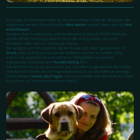
Im jungen Erwachsenenalter durfte ein kräftiger Rüde der Begleiter des
Mädchens werden. Diesmal sollte
alles besser
werden, dazu war sie
fest
entschlossen
.
Sie besuchte Hundeschule und Hundesport, probierte DIESE Methode,
kaufte JENES Trainingszubehör. Doch der Erfolg wollte sich nicht
einstellen oder war nur von kurzer Dauer
.
Sie verglich sich mit anderen, deren Hunde aufs Wort gehorchten. Ihr
Druck
, alles richtig und so wie die anderen machen zu wollen, stieg
enorm. Sie zweifelte an sich und ihren Fähigkeiten, resignierte
irgendwann und blieb dem
Hundetraining
fern.
Sie ließ ihren Hund so sein wie er war, mit allen so genannten Baustellen
und dennoch fühlte sie sich irgendwie komisch. So als hätte sie versagt.
Dabei blieben
immer die Fragen
: Warum schaffen das die anderen? Geht
es nur mir so? Was mache ich nur falsch?