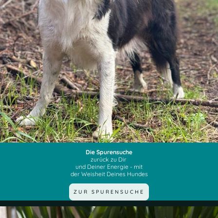
Die Spurensuche
zurück zu Dir
und Deiner Energie - mit
der Weisheit Deines Hundes
ZUR SPURENSUCHE