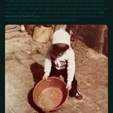
so hieß es immer. Aber die Hündin belehrte die Familie eines Besseren
und rüttelte kräftig an dieser Dynamik. Immer schien sie das Gegenteil
von dem zu tun, was von ihr verlangt wurde und das mit einer Energie, die
kaum zu bändigen war. Und dabei wollte die Hündin nur, dass man
ihre
besonderen Bedürfnisse
erkennt und ihr entsprechend begegnet. Aber
niemand wusste damals, wie das funktionieren kann.