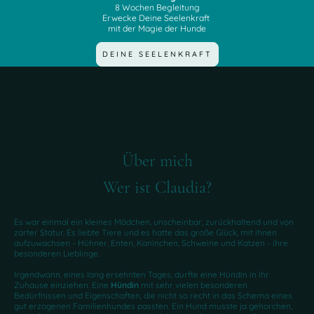
8 Wochen Begleitung
Erwecke Deine Seelenkraft
mit der Magie der Hunde
DEINE SEELENKRAFT
Über mich
Wer ist Claudia?
E
s war einmal ein kleines Mädchen, unscheinbar, zurückhaltend und von
zarter Statur. Es liebte Tiere und es hatte das große Glück, mit ihnen
aufzuwachsen - Hühner, Enten, Kaninchen, Schweine und Katzen - ihre
besonderen Lieblinge.
I
rgendwann, eines lang ersehnten Tages, durfte eine Hündin in ihr
Zuhause einziehen. Eine
Hündin
mit sehr vielen besonderen
Bedürfnissen und Eigenschaften, die nicht so recht in das Schema eines
gut erzogenen Familienhundes passten. Ein Hund musste ja gehorchen,