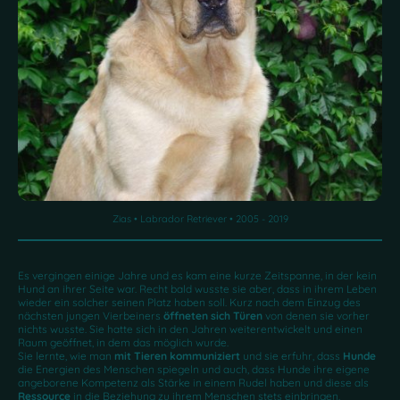
Zias • Labrador Retriever • 2005 - 2019
Es vergingen einige Jahre und es kam eine kurze Zeitspanne, in der kein
Hund an ihrer Seite war. Recht bald wusste sie aber, dass in ihrem Leben
wieder ein solcher seinen Platz haben soll. Kurz nach dem Einzug des
nächsten jungen Vierbeiners
öffneten sich Türen
von denen sie vorher
nichts wusste. Sie hatte sich in den Jahren weiterentwickelt und einen
Raum geöffnet, in dem das möglich wurde.
Sie lernte, wie man
mit Tieren kommuniziert
und sie erfuhr, dass
Hunde
die Energien des Menschen spiegeln und auch, dass Hunde ihre eigene
angeborene Kompetenz als Stärke in einem Rudel haben und diese als
Ressource
in die Beziehung zu ihrem Menschen stets einbringen.